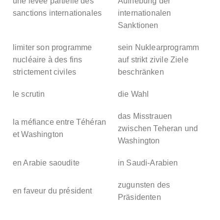
une levée partielle des
Aufhebung der
sanctions internationales
internationalen
Sanktionen
limiter son programme
sein Nuklearprogramm
nucléaire à des fins
auf strikt zivile Ziele
strictement civiles
beschränken
le scrutin
die Wahl
das Misstrauen
la méfiance entre Téhéran
zwischen Teheran und
et Washington
Washington
en Arabie saoudite
in Saudi-Arabien
zugunsten des
en faveur du président
Präsidenten