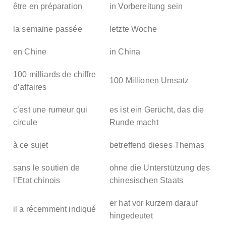
être en préparation
in Vorbereitung sein
la semaine passée
letzte Woche
en Chine
in China
100 milliards de chiffre
100 Millionen Umsatz
d’affaires
c’est une rumeur qui
es ist ein Gerücht, das die
circule
Runde macht
à ce sujet
betreffend dieses Themas
sans le soutien de
ohne die Unterstützung des
l’Etat chinois
chinesischen Staats
er hat vor kurzem darauf
il a récemment indiqué
hingedeutet