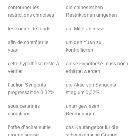
contourner les
die chinesischen
restrictions chinoises
Restriktionen umgehen
les sorties de fonds
die Mittelabflüsse
afin de contrôler le
um den Yuan zu
yuan
kontrollieren
cette hypothèse reste à
diese Hypothese muss noch
vérifier
erhärtet werden
l’action Syngenta
die Aktie von Syngenta
progressait de 0,32%
stieg um 0,32%
sous certaines
unter gewissen
conditions
Bedingungen
l’offre d’achat sur le
das Kaufangebot für die
groupe suisse
schweizerische Gruppe