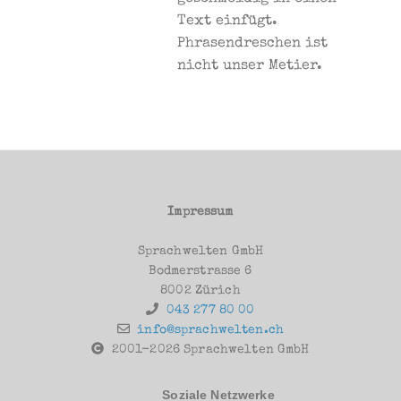
Text einfügt.
Phrasendreschen ist
nicht unser Metier.
Impressum
Sprachwelten GmbH
Bodmerstrasse 6
8002 Zürich
043 277 80 00
info@sprachwelten.ch
2001-2026 Sprachwelten GmbH
Soziale Netzwerke