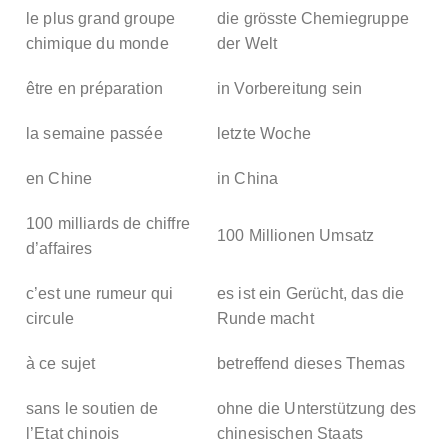
le plus grand groupe
die grösste Chemiegruppe
chimique du monde
der Welt
être en préparation
in Vorbereitung sein
la semaine passée
letzte Woche
en Chine
in China
100 milliards de chiffre
100 Millionen Umsatz
d’affaires
c’est une rumeur qui
es ist ein Gerücht, das die
circule
Runde macht
à ce sujet
betreffend dieses Themas
sans le soutien de
ohne die Unterstützung des
l’Etat chinois
chinesischen Staats