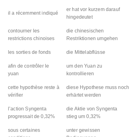
er hat vor kurzem darauf
il a récemment indiqué
hingedeutet
contourner les
die chinesischen
restrictions chinoises
Restriktionen umgehen
les sorties de fonds
die Mittelabflüsse
afin de contrôler le
um den Yuan zu
yuan
kontrollieren
cette hypothèse reste à
diese Hypothese muss noch
vérifier
erhärtet werden
l’action Syngenta
die Aktie von Syngenta
progressait de 0,32%
stieg um 0,32%
sous certaines
unter gewissen