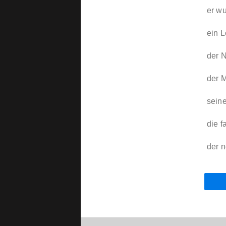
er wu
ein 
der N
der M
seine
die 
der n