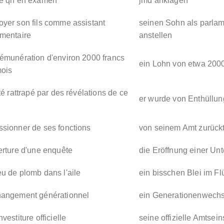
re qn en examen
jmd anklagen
yer son fils comme assistant
seinen Sohn als parlam
ementaire
anstellen
émunération d'environ 2000 francs
ein Lohn von etwa 200
mois
été rattrapé par des révélations de ce
er wurde von Enthüllung
sionner de ses fonctions
von seinem Amt zurückt
erture d'une enquête
die Eröffnung einer Un
u de plomb dans l'aile
ein bisschen Blei im Fl
hangement générationnel
ein Generationenwechs
nvestiture officielle
seine offizielle Amtsei