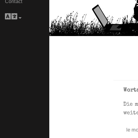
Contact
Wort
Die 
weit
le mo