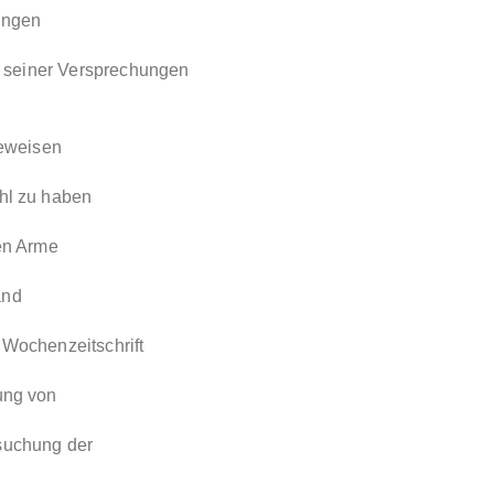
ungen
le seiner Versprechungen
beweisen
hl zu haben
ten Arme
and
 Wochenzeitschrift
ung von
suchung der