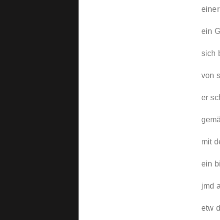
einer
ein 
sich 
von 
er s
gemäs
mit 
ein b
jmd 
etw d