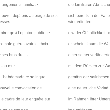
rrangements familiaux
die familiären Abmach
trouver déjà pris au piège de ses
sich bereits in der Fal
esses
wiederfinden
trer qc à l'opinion publique
etw der Öffentlichkeit 
 semble guère avoir le choix
er scheint kaum die Wa
 ses bras droits
einer seiner verlänger
s au mur
mit dem Rücken zur W
 l'hebdomadaire satirique
gemäss der satirischen
nouvelle convocation de
eine neuerliche Vorlad
le cadre de leur enquête sur
im Rahmen ihrer Unter