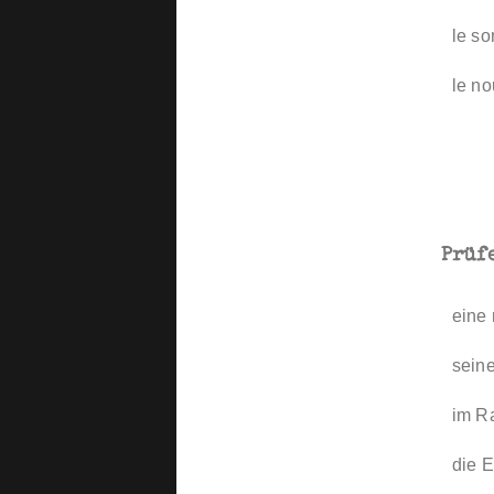
le so
le no
Prüfe
eine
seine
im R
die 