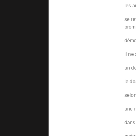
les a
se re
prom
démon
il ne
un de
le do
selon
une 
dans 