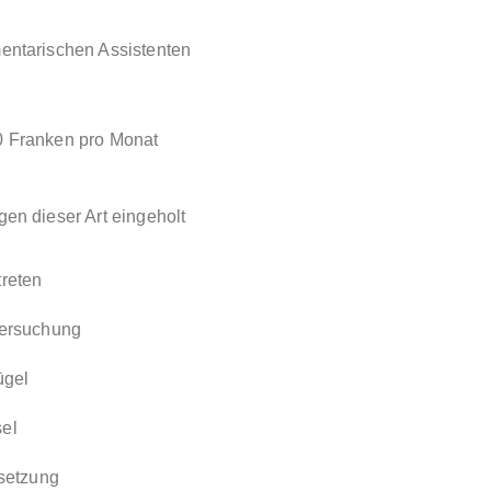
entarischen Assistenten
0 Franken pro Monat
en dieser Art eingeholt
reten
tersuchung
ügel
el
nsetzung