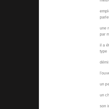
mett
emplo
parl
une r
par 
il a 
type
démis
l'ouv
un pe
un c
son i